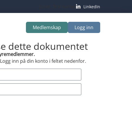
[user_firstname]
LinkedIn
Medlemskap
Logg inn
 se dette dokumentet
styremedlemmer.
ogg inn på din konto i feltet nedenfor.