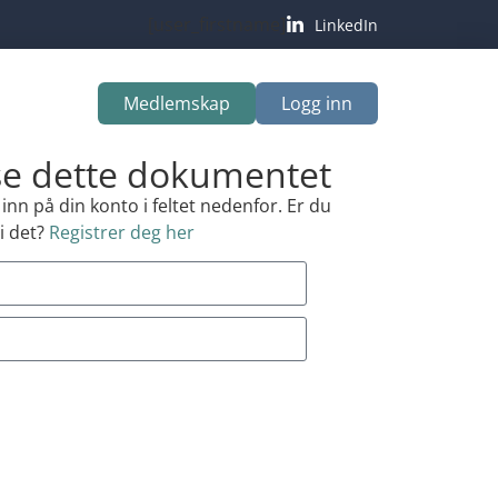
[user_firstname]
LinkedIn
Medlemskap
Logg inn
 se dette dokumentet
nn på din konto i feltet nedenfor. Er du
i det?
Registrer deg her