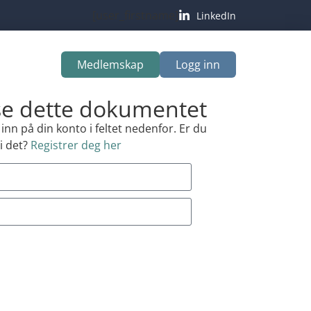
[user_firstname]
LinkedIn
Medlemskap
Logg inn
 se dette dokumentet
nn på din konto i feltet nedenfor. Er du
i det?
Registrer deg her