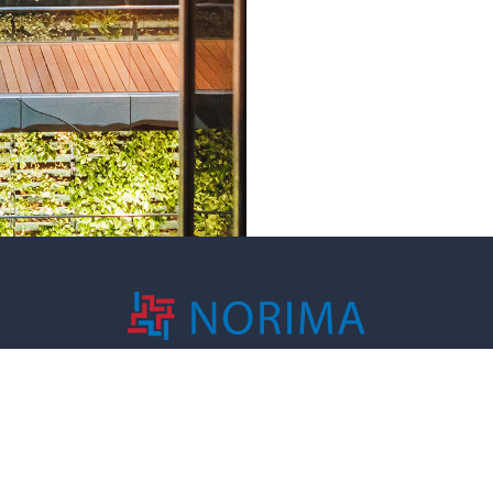
sikostyring i norske bedrifter, med
ring og risikoavlastning.
© 2026
|
Norima
|
Design og utvikling av Veniro Media Solutions