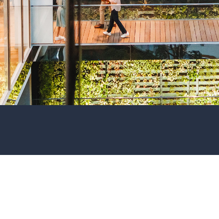
NORIMAs formål er å bidra til økt fokus på ri
særskilt fokus på fagområdet forsik